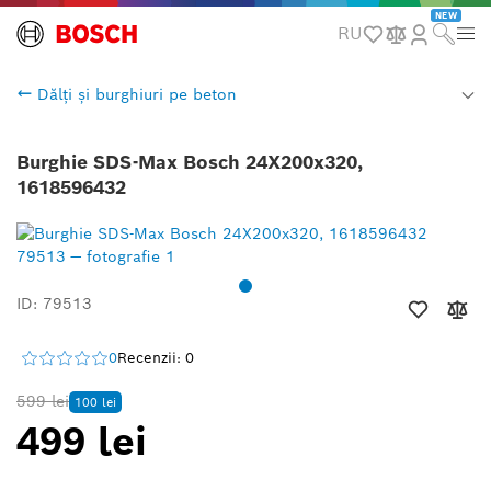
NEW
RU
Dălți și burghiuri pe beton
Burghie SDS-Max Bosch 24X200x320,
1618596432
ID: 79513
0
Recenzii: 0
599 lei
100 lei
499 lei