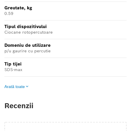
Greutate, kg
0.59
Tipul dispozitivului
Ciocane rotopercutoare
Domeniu de utilizare
p/u gaurire cu percutie
Tip tijei
SDS-max
Arată toate
Recenzii