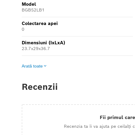
Model
BGBS2LB1
Colectarea apei
0
Dimensiuni (IxLxA)
23.7x29x36.7
Arată toate
Recenzii
Fii primul care
Recenzia ta îi va ajuta pe ceilalți