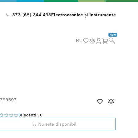
+373 (68) 344 433
Electrocasnice și Instrumente
NEW
RU
 799597
0
Recenzii: 0
Nu este disponibil