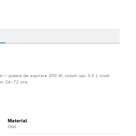
i
zi — putere de aspirare 350 W, volum sac 3.5 l, nivel
 in 24–72 ore.
Material
Otel