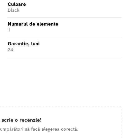
Culoare
Black
Numarul de elemente
1
Garantie, luni
24
 scrie o recenzie!
 cumpărători să facă alegerea corectă.