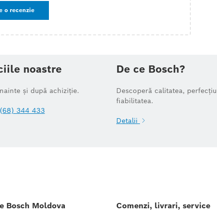
e o recenzie
ciile noastre
De ce Bosch?
înainte și după achiziție.
Descoperă calitatea, perfecțiu
fiabilitatea.
(68) 344 433
Detalii
le Bosch Moldova
Comenzi, livrari, service