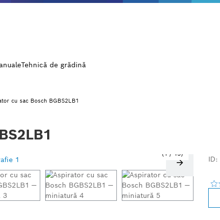
manuale
Tehnică de grădină
ator cu sac Bosch BGBS2LB1
GBS2LB1
1
/
15
ID: