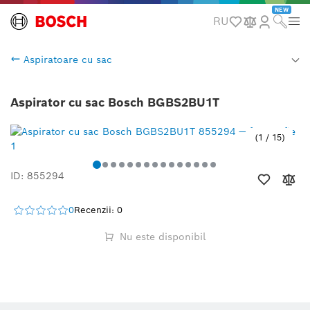
NEW
RU
Aspiratoare cu sac
Aspirator cu sac Bosch BGBS2BU1T
1
/
15
ID: 855294
0
Recenzii: 0
Nu este disponibil