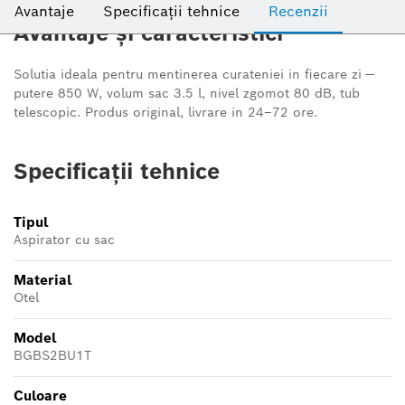
Avantaje
Specificații tehnice
Recenzii
Avantaje și caracteristici
Solutia ideala pentru mentinerea curateniei in fiecare zi —
putere 850 W, volum sac 3.5 l, nivel zgomot 80 dB, tub
telescopic. Produs original, livrare in 24–72 ore.
Specificații tehnice
Tipul
Aspirator cu sac
Material
Otel
Model
BGBS2BU1T
Culoare