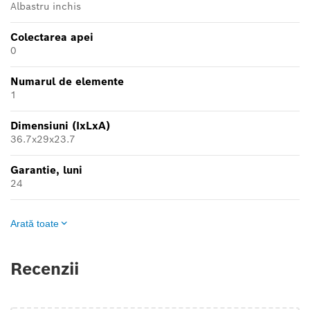
Albastru inchis
Colectarea apei
0
Numarul de elemente
1
Dimensiuni (IxLxA)
36.7х29х23.7
Garantie, luni
24
Arată toate
Recenzii