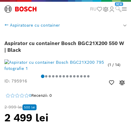
NEW
RU
Aspiratoare cu container
Aspirator cu container Bosch BGC21X200 550 W
| Black
1
/
14
ID: 795916
0
Recenzii: 0
2 999 lei
500 lei
2 499 lei