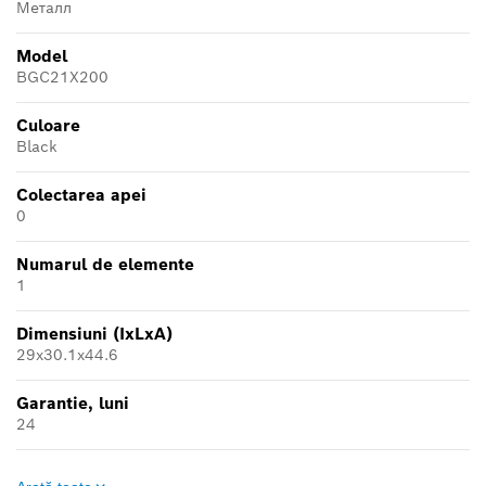
Металл
Model
BGC21X200
Culoare
Black
Colectarea apei
0
Numarul de elemente
1
Dimensiuni (IxLxA)
29х30.1х44.6
Garantie, luni
24