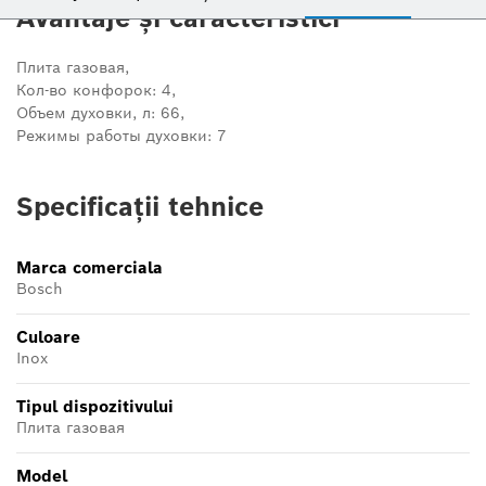
Avantaje și caracteristici
Плита газовая,
Кол-во конфорок: 4,
Объем духовки, л: 66,
Режимы работы духовки: 7
Specificații tehnice
Marca comerciala
Bosch
Culoare
Inox
Tipul dispozitivului
Плита газовая
Model