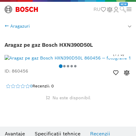
NEW
RU
Aragazuri
Aragaz pe gaz Bosch HXN390D50L
1
/
5
ID: 860456
0
Recenzii: 0
Nu este disponibil
Avantaje
Specificații tehnice
Recenzii