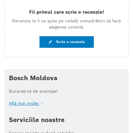
Fii primul care scrie o recenzie!
Recenzia ta îi va ajuta pe ceilalți cumpărători să facă
alegerea corectă.
Scrie o recenzie
Bosch Moldova
Bucurați-vă de avantaje!
Află mai multe
Serviciile noastre
Servicii înainte și după achiziție.