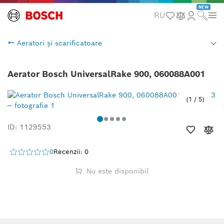
NEW
RU
Aeratori și scarificatoare
Aerator Bosch UniversalRake 900, 060088A001
1
/
5
ID: 1129553
0
Recenzii: 0
Nu este disponibil