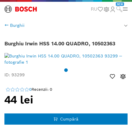
NEW
RU
Burghii
Burghiu Irwin HSS 14.00 QUADRO, 10502363
ID: 93299
0
Recenzii: 0
44 lei
Cumpără