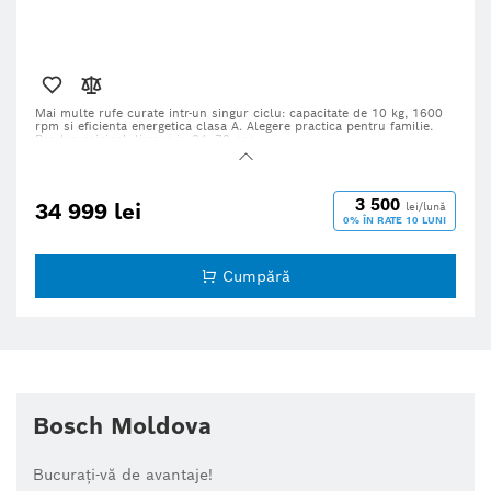
Mai multe rufe curate intr-un singur ciclu: capacitate de 10 kg, 1600
rpm si eficienta energetica clasa A. Alegere practica pentru familie.
Produs original, livrare in 24–72 ore.
3 500
34 999 lei
lei/lună
0% ÎN RATE 10 LUNI
Cumpără
Bosch Moldova
Bucurați-vă de avantaje!