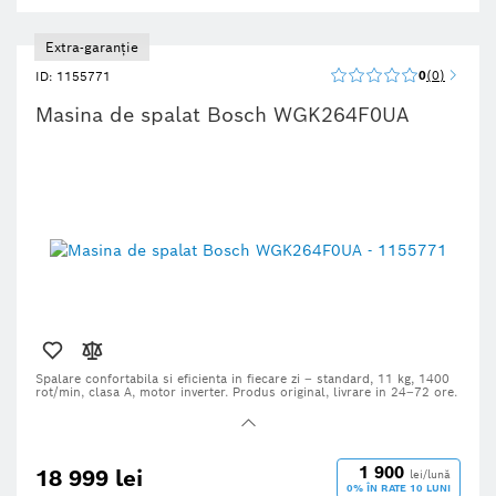
Extra-garanție
0
0
ID: 1155771
Masina de spalat Bosch WGK264F0UA
Spalare confortabila si eficienta in fiecare zi – standard, 11 kg, 1400
rot/min, clasa A, motor inverter. Produs original, livrare in 24–72 ore.
1 900
18 999 lei
lei/lună
0% ÎN RATE 10 LUNI