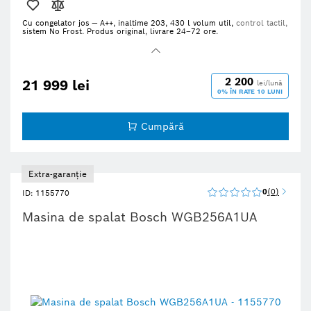
Cu congelator jos — A++, inaltime 203, 430 l volum util,
control tactil,
sistem No Frost. Produs original, livrare 24–72 ore.
2 200
21 999 lei
lei/lună
0% ÎN RATE 10 LUNI
Cumpără
Extra-garanție
0
0
ID: 1155770
Masina de spalat Bosch WGB256A1UA