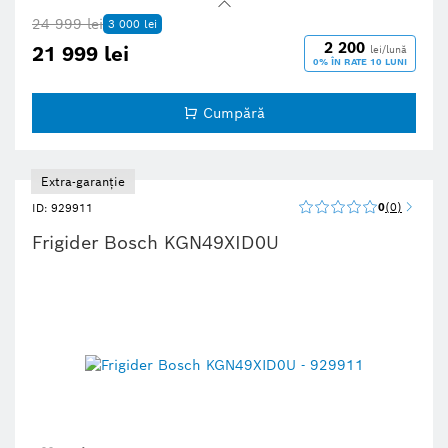
24 999 lei
3 000 lei
2 200
21 999 lei
lei/lună
0% ÎN RATE 10 LUNI
Cumpără
Extra-garanție
0
0
ID: 929911
Frigider Bosch KGN49XID0U