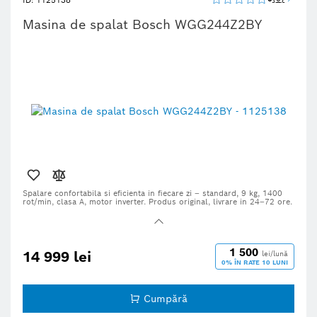
ID: 1125138
Masina de spalat Bosch WGG244Z2BY
Spalare confortabila si eficienta in fiecare zi – standard, 9 kg, 1400
rot/min, clasa A, motor inverter. Produs original, livrare in 24–72 ore.
1 500
14 999 lei
lei/lună
0% ÎN RATE 10 LUNI
Cumpără