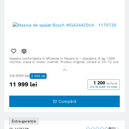
Spalare confortabila si eficienta in fiecare zi – standard, 9 kg, 1400
rot/min, clasa A, motor inverter. Produs original, livrare in 24–72 ore.
13 999 lei
2 000 lei
1 200
11 999 lei
lei/lună
0% ÎN RATE 10 LUNI
Cumpără
Extra-garanție
0
0