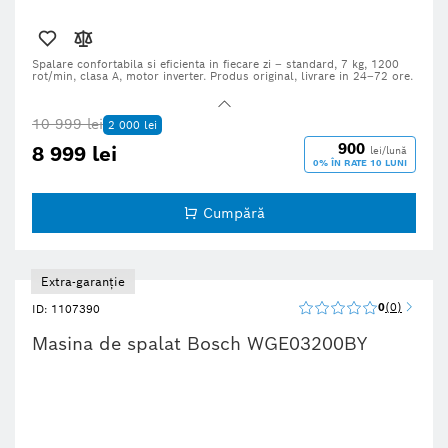
Spalare confortabila si eficienta in fiecare zi – standard, 7 kg, 1200
rot/min, clasa A, motor inverter. Produs original, livrare in 24–72 ore.
10 999 lei
2 000 lei
900
8 999 lei
lei/lună
0% ÎN RATE 10 LUNI
Cumpără
Extra-garanție
0
0
ID: 1107390
Masina de spalat Bosch WGE03200BY