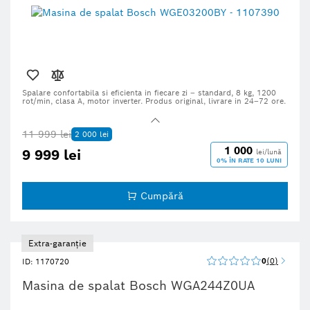
Spalare confortabila si eficienta in fiecare zi – standard, 8 kg, 1200
rot/min, clasa A, motor inverter. Produs original, livrare in 24–72 ore.
11 999 lei
2 000 lei
1 000
9 999 lei
lei/lună
0% ÎN RATE 10 LUNI
Cumpără
Extra-garanție
0
0
ID: 1170720
Masina de spalat Bosch WGA244Z0UA