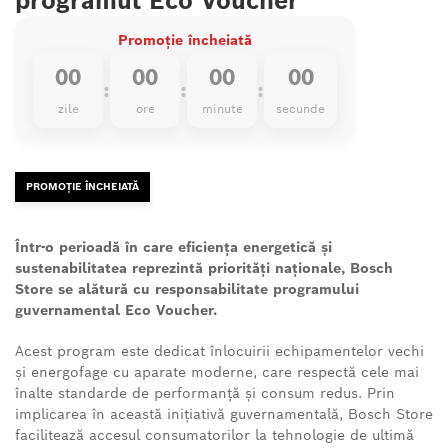
programul Eco Voucher
Promoție încheiată
00
00
00
00
:
:
:
zile
ore
minute
secunde
PROMOȚIE ÎNCHEIATĂ
Într-o perioadă în care eficiența energetică și
sustenabilitatea reprezintă priorități naționale, Bosch
Store se alătură cu responsabilitate programului
guvernamental Eco Voucher.
Acest program este dedicat înlocuirii echipamentelor vechi
și energofage cu aparate moderne, care respectă cele mai
înalte standarde de performanță și consum redus. Prin
implicarea în această inițiativă guvernamentală, Bosch Store
facilitează accesul consumatorilor la tehnologie de ultimă