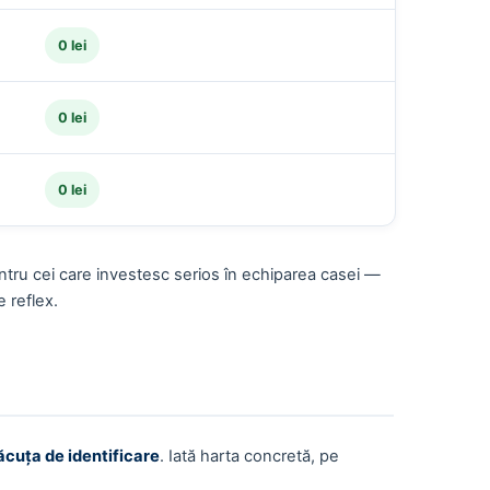
0 lei
0 lei
0 lei
entru cei care investesc serios în echiparea casei —
 reflex.
ăcuța de identificare
. Iată harta concretă, pe