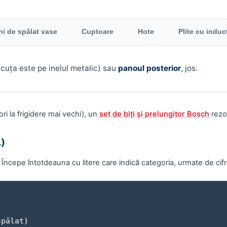
ni de spălat vase
Cuptoare
Hote
Plite cu induc
cuța este pe inelul metalic) sau
panoul posterior
, jos.
i la frigidere mai vechi), un
set de biți și prelungitor Bosch
rezol
l)
. Începe întotdeauna cu litere care indică categoria, urmate de cifre
spălat)