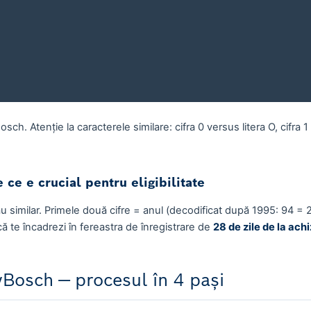
osch. Atenție la caracterele similare: cifra
0
versus litera
O
, cifra
1
 ce e crucial pentru eligibilitate
u similar. Primele două cifre = anul (decodificat după 1995:
94
= 
 te încadrezi în fereastra de înregistrare de
28 de zile de la achi
yBosch — procesul în 4 pași