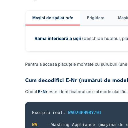
Mașini de spălat rufe
Frigidere
Mași
Rama interioară a ușii
(deschide hubloul, plă
Pentru a accesa plăcuțele montate cu șuruburi (uneor
Cum decodifici E-Nr (numărul de mode
Codul
E-Nr
este identificatorul unic al modelului tău
Exemplu real:
WAU28PH9BY/01
WA
= Washing Appliance (mașină de 