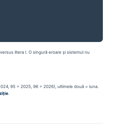
versus litera
I
. O singură eroare și sistemul nu
2024,
95
= 2025,
96
= 2026), ultimele două = luna.
ziție
.