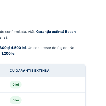
de conformitate. Atât.
Garanția extinsă Bosch
ensă.
800 și 4.500 lei
. Un compresor de frigider No
v
1.200 lei
.
CU GARANȚIE EXTINSĂ
0 lei
0 lei