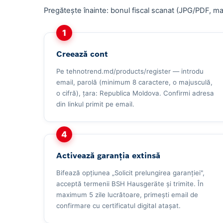
Pregătește înainte: bonul fiscal scanat (JPG/PDF, ma
1
Creează cont
Pe
tehnotrend.md/products/register
— introdu
email, parolă (minimum 8 caractere, o majusculă,
o cifră), țara: Republica Moldova. Confirmi adresa
din linkul primit pe email.
4
Activează garanția extinsă
Bifează opțiunea „Solicit prelungirea garanției",
acceptă termenii BSH Hausgeräte și trimite. În
maximum 5 zile lucrătoare, primești email de
confirmare cu certificatul digital atașat.