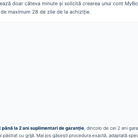
rează doar câteva minute și solicită crearea unui cont MyB
n de maximum 28 de zile de la achiziție.
t până la 2 ani suplimentari de garanție
, dincolo de cei 2 ani gar
l păstrat cu grijă. Mai jos găsești procedura exactă, adaptată spe