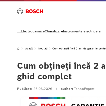
Electrocasnice
Climatizare
Instrumente electrice și 
Acasă
Noutati
Cum obțineți încă 2 ani de garanție pent
Cum obțineți încă 2 a
ghid complet
Publicat:
26.06.2026
/
author:
TehnoExpert