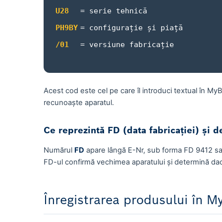
U28
= serie tehnică
PH9BY
= configurație și piață
/01
= versiune fabricație
Acest cod este cel pe care îl introduci textual în MyB
recunoaște aparatul.
Ce reprezintă FD (data fabricației) și de
Numărul
FD
apare lângă E-Nr, sub forma
FD 9412
sa
FD-ul confirmă vechimea aparatului și determină dacă
Înregistrarea produsului în M