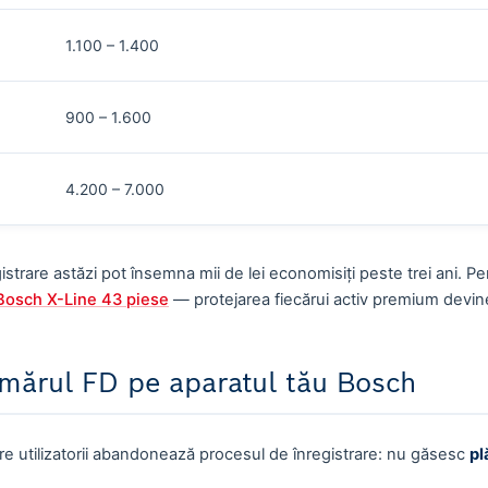
1.100 – 1.400
900 – 1.600
4.200 – 7.000
strare astăzi pot însemna mii de lei economisiți peste trei ani. P
Bosch X-Line 43 piese
— protejarea fiecărui activ premium devine
umărul FD pe aparatul tău Bosch
care utilizatorii abandonează procesul de înregistrare: nu găsesc
pl