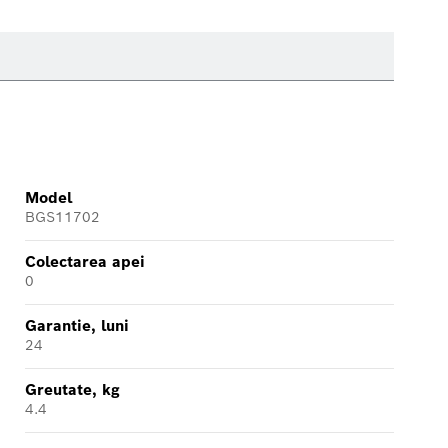
Model
BGS11702
Colectarea apei
0
Garantie, luni
24
Greutate, kg
4.4