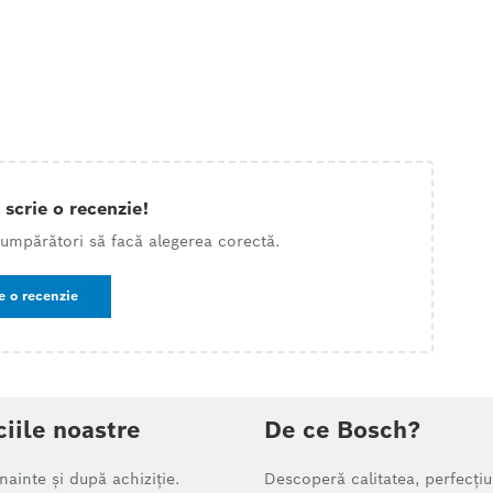
 scrie o recenzie!
 cumpărători să facă alegerea corectă.
e o recenzie
ciile noastre
De ce Bosch?
înainte și după achiziție.
Descoperă calitatea, perfecțiu