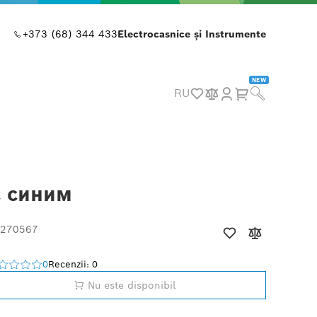
+373 (68) 344 433
Electrocasnice și Instrumente
NEW
RU
с синим
 270567
0
Recenzii: 0
Nu este disponibil