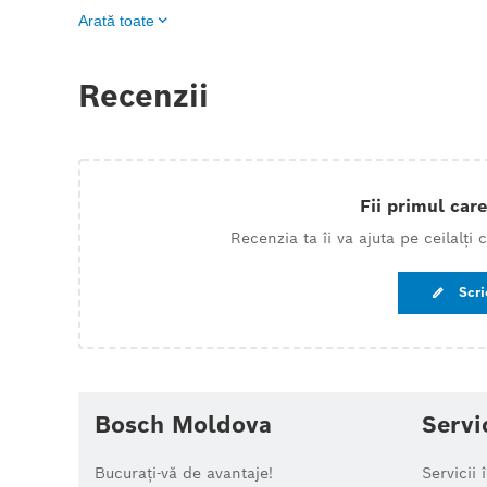
Arată toate
Recenzii
Fii primul care
Recenzia ta îi va ajuta pe ceilalți
Scri
Bosch Moldova
Servi
Bucurați-vă de avantaje!
Servicii 