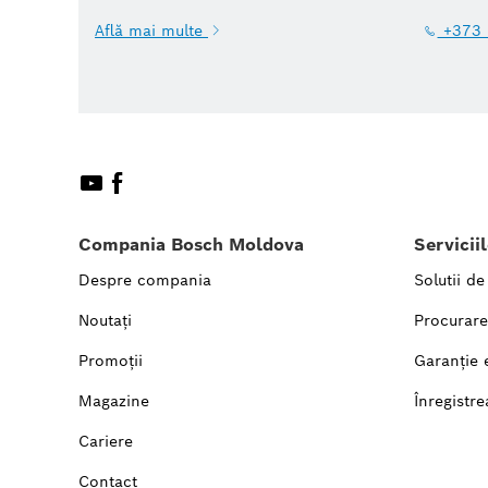
Află mai multe
+373 
Compania Bosch Moldova
Servicii
Despre compania
Solutii de
Noutați
Procurare
Promoții
Garanție 
Magazine
Înregistre
Cariere
Contact