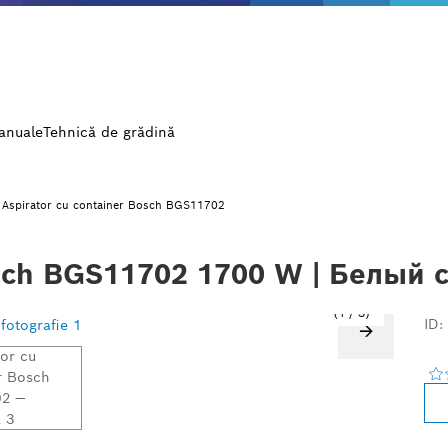
manuale
Tehnică de grădină
Aspirator cu container Bosch BGS11702
osch BGS11702 1700 W | Белый 
1
/
3
ID: