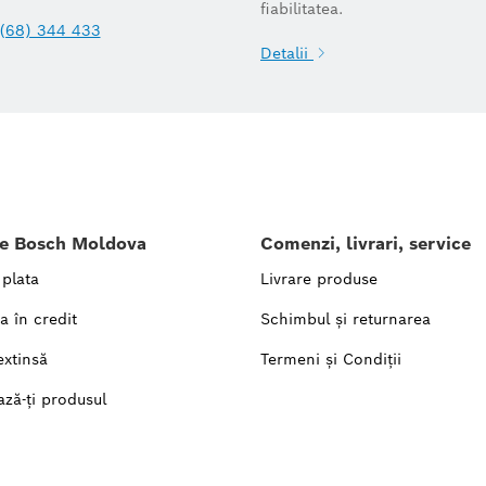
fiabilitatea.
(68) 344 433
Detalii
le Bosch Moldova
Comenzi, livrari, service
 plata
Livrare produse
a în credit
Schimbul și returnarea
extinsă
Termeni și Condiții
ază-ți produsul