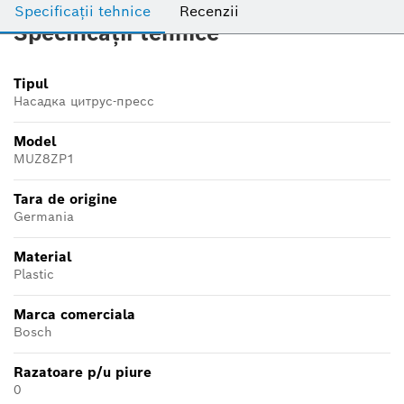
Specificații tehnice
Recenzii
Specificații tehnice
Tipul
Насадка цитрус-пресс
Model
MUZ8ZP1
Tara de origine
Germania
Material
Plastic
Marca comerciala
Bosch
Razatoare p/u piure
0