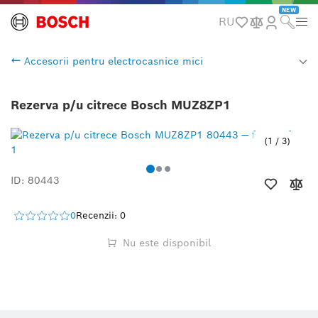
NEW
RU
Accesorii pentru electrocasnice mici
Rezerva p/u citrece Bosch MUZ8ZP1
1
/
3
ID: 80443
0
Recenzii: 0
Nu este disponibil